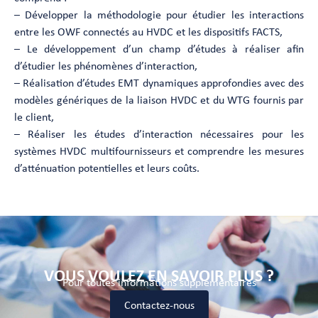
– Développer la méthodologie pour étudier les interactions
entre les OWF connectés au HVDC et les dispositifs FACTS,
– Le développement d’un champ d’études à réaliser afin
d’étudier les phénomènes d’interaction,
– Réalisation d’études EMT dynamiques approfondies avec des
modèles génériques de la liaison HVDC et du WTG fournis par
le client,
– Réaliser les études d’interaction nécessaires pour les
systèmes HVDC multifournisseurs et comprendre les mesures
d’atténuation potentielles et leurs coûts.
VOUS VOULEZ EN SAVOIR PLUS ?
Pour toutes informations supplémentaires
Contactez-nous