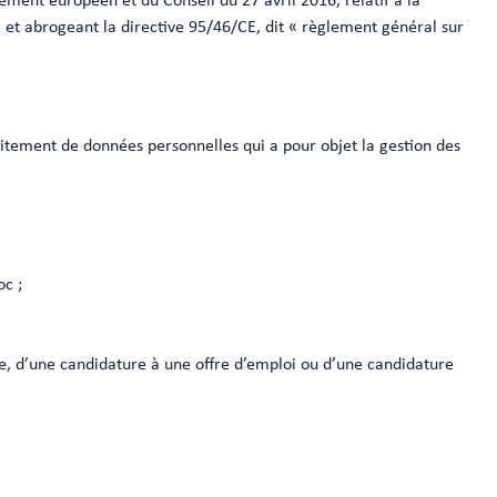
ement européen et du Conseil du 27 avril 2016, relatif à la
, et abrogeant la directive 95/46/CE, dit « règlement général sur
raitement de données personnelles qui a pour objet la gestion des
oc ;
ée, d’une candidature à une offre d’emploi ou d’une candidature