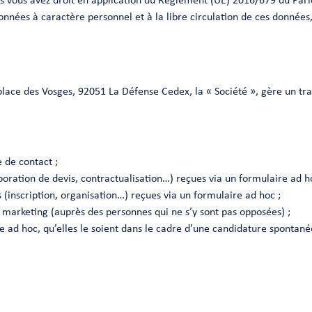
es vous avez droit en application du Règlement (UE) 2016/679 du Parl
nnées à caractère personnel et à la libre circulation de ces données
2 place des Vosges, 92051 La Défense Cedex, la « Société », gère un t
 de contact ;
oration de devis, contractualisation…) reçues via un formulaire ad h
(inscription, organisation…) reçues via un formulaire ad hoc ;
marketing (auprès des personnes qui ne s’y sont pas opposées) ;
e ad hoc, qu’elles le soient dans le cadre d’une candidature spontan