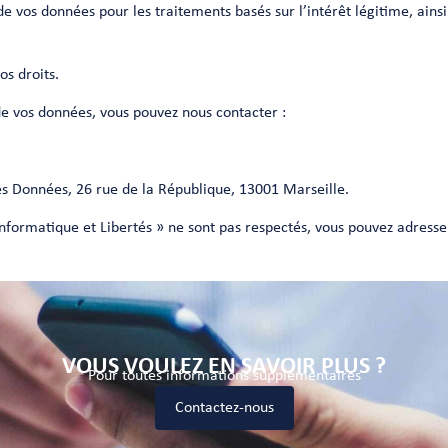
e vos données pour les traitements basés sur l’intérêt légitime, ainsi
os droits.
de vos données, vous pouvez nous contacter :
des Données, 26 rue de la République, 13001 Marseille.
 Informatique et Libertés » ne sont pas respectés, vous pouvez adress
VOUS VOULEZ EN SAVOIR PLUS ?
Pour toutes informations supplémentaires
Contactez-nous