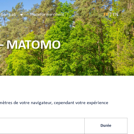
tion Lab
Plateforme client
FR
|
EN
 – MATOMO
amètres de votre navigateur, cependant votre expérience
Durée