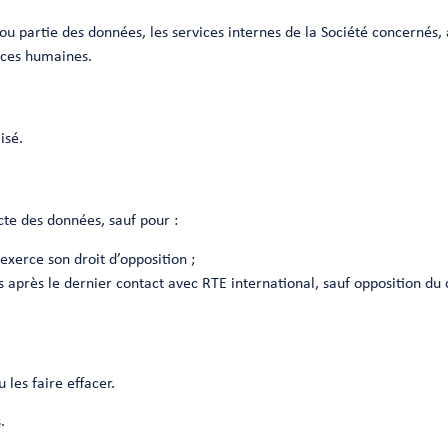
t ou partie des données, les services internes de la Société concernés,
urces humaines.
isé.
te des données, sauf pour :
xerce son droit d’opposition ;
s après le dernier contact avec RTE international, sauf opposition du
les faire effacer.
.