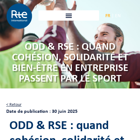
FR
|
EN
ODD & RSE : QUAND
COHÉSION, SOLIDARITÉ ET
BIEN-ÊTRE EN ENTREPRISE
PASSENT PAR LE SPORT
< Retour
Date de publication : 30 juin 2025
ODD & RSE : quand