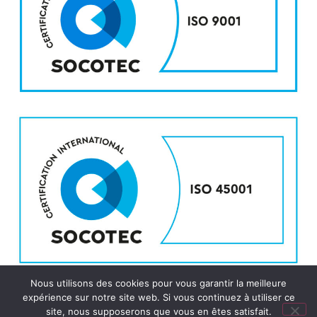
Nous utilisons des cookies pour vous garantir la meilleure
expérience sur notre site web. Si vous continuez à utiliser ce
Copyright RTE international 2024 |
Mentions légales
|
Données
site, nous supposerons que vous en êtes satisfait.