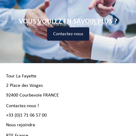
VOUS VOULEZ EN SAVOIR PLUS ?
Pour toutes informations supplémentaires
Contactez-nous
Tour La Fayette
2 Place des Vosges
92400 Courbevoie FRANCE
Contactez-nous !
+33 (0)1 71 06 57 00
Nous rejoindre
RTE France