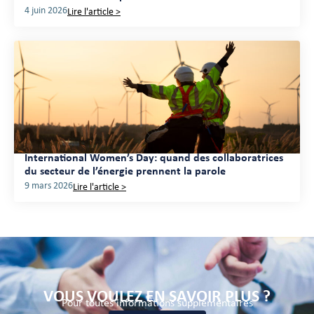
4 juin 2026
Lire l'article >
International Women’s Day: quand des collaboratrices
du secteur de l’énergie prennent la parole
9 mars 2026
Lire l'article >
VOUS VOULEZ EN SAVOIR PLUS ?
Pour toutes informations supplémentaires