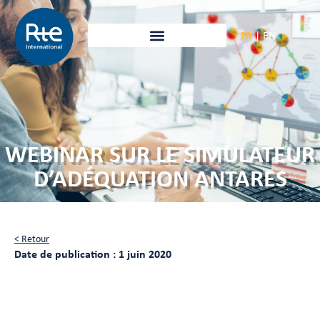
FR
|
EN
WEBINAR SUR LE SIMULATEUR
D’ADÉQUATION ANTARES
< Retour
Date de publication : 1 juin 2020
Passez à l’open source
avec le logiciel