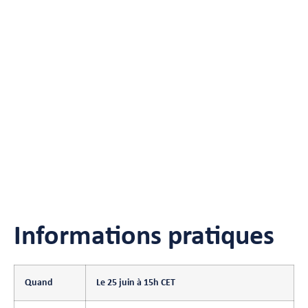
d’adéquation ANTARES
et prenez de l’avance sur
la transition énergétique
grâce à un outil
probabiliste rapide,
précis et fiable
Informations pratiques
Quand
Le 25 juin à 15h CET