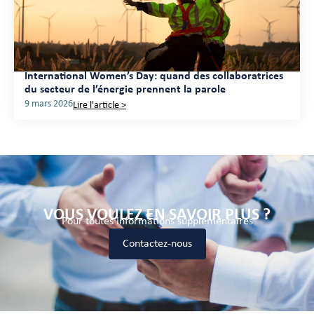
International Women’s Day: quand des collaboratrices
du secteur de l’énergie prennent la parole
9 mars 2026
Lire l'article >
VOUS VOULEZ EN SAVOIR PLUS ?
Pour toutes informations supplémentaires
Contactez-nous