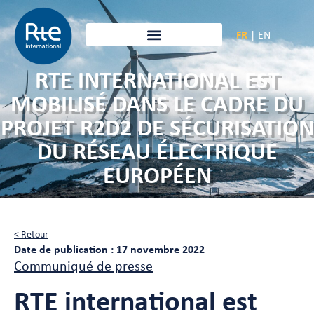
FR
|
EN
RTE INTERNATIONAL EST
MOBILISÉ DANS LE CADRE DU
PROJET R2D2 DE SÉCURISATION
DU RÉSEAU ÉLECTRIQUE
EUROPÉEN
< Retour
Date de publication : 17 novembre 2022
Communiqué de presse
RTE international est