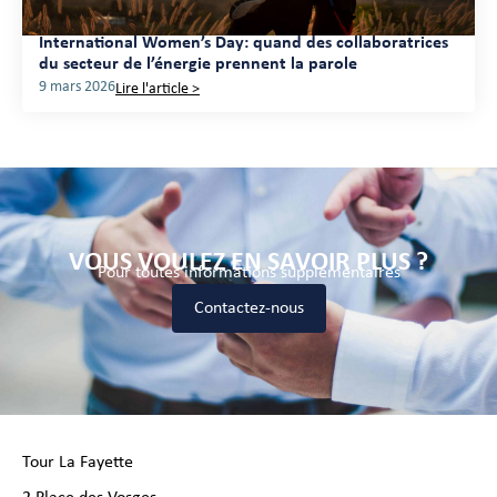
International Women’s Day: quand des collaboratrices
du secteur de l’énergie prennent la parole
9 mars 2026
Lire l'article >
VOUS VOULEZ EN SAVOIR PLUS ?
Pour toutes informations supplémentaires
Contactez-nous
Tour La Fayette