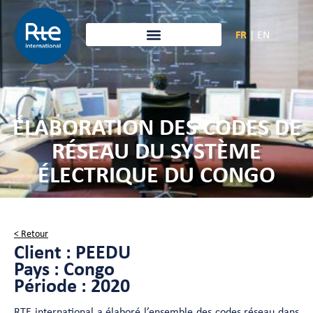
FR
|
EN
ÉLABORATION DES CODES DE
RÉSEAU DU SYSTÈME
ÉLECTRIQUE DU CONGO
< Retour
Client : PEEDU
Pays : Congo
Période : 2020
RTE international a élaboré l’ensemble des codes réseau dans