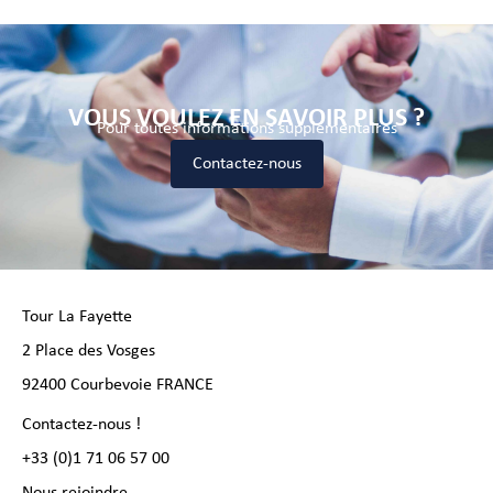
VOUS VOULEZ EN SAVOIR PLUS ?
Pour toutes informations supplémentaires
Contactez-nous
Tour La Fayette
2 Place des Vosges
92400 Courbevoie FRANCE
Contactez-nous !
+33 (0)1 71 06 57 00