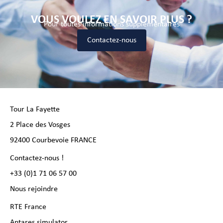
VOUS VOULEZ EN SAVOIR PLUS ?
Pour toutes informations supplémentaires
Contactez-nous
Tour La Fayette
2 Place des Vosges
92400 Courbevoie FRANCE
Contactez-nous !
+33 (0)1 71 06 57 00
Nous rejoindre
RTE France
Antares simulator