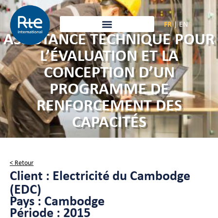
FR
|
EN
ASSISTANCE TECHNIQUE POUR
L’ÉVALUATION ET LA
CONCEPTION D’UN
PROGRAMME DE
RENFORCEMENT DES
CAPACITÉS
< Retour
Client : Electricité du Cambodge
(EDC)
Pays : Cambodge
Période : 2015