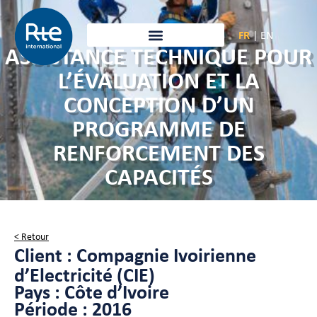
FR
|
EN
ASSISTANCE TECHNIQUE POUR
L’ÉVALUATION ET LA
CONCEPTION D’UN
PROGRAMME DE
RENFORCEMENT DES
CAPACITÉS
< Retour
Client : Compagnie Ivoirienne
d’Electricité (CIE)
Pays : Côte d’Ivoire
Période : 2016