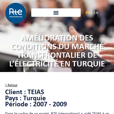
FR
|
EN
AMÉLIORATION DES
CONDITIONS DU MARCHÉ
TRANSFRONTALIER DE
L’ÉLECTRICITÉ EN TURQUIE
< Retour
Client : TEIAS
Pays : Turquie
Période : 2007 - 2009
Dans le cadre de ce projet, RTE international a aidé TEIAS à se