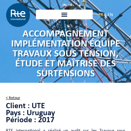
FR
|
EN
ACCOMPAGNEMENT
IMPLÉMENTATION ÉQUIPE
TRAVAUX SOUS TENSION,
ÉTUDE ET MAÎTRISE DES
SURTENSIONS
< Retour
Client : UTE
Pays : Uruguay
Période : 2017
RTE international a réalisé un audit sur les Travaux sous