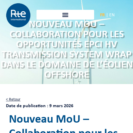
FR
|
EN
NOUVEAU MOU –
COLLABORATION POUR LES
OPPORTUNITÉS EPCI HV
TRANSMISSION SYSTEM WRAP
DANS LE DOMAINE DE L’ÉOLIEN
OFFSHORE
< Retour
Date de publication : 9 mars 2026
Nouveau MoU –