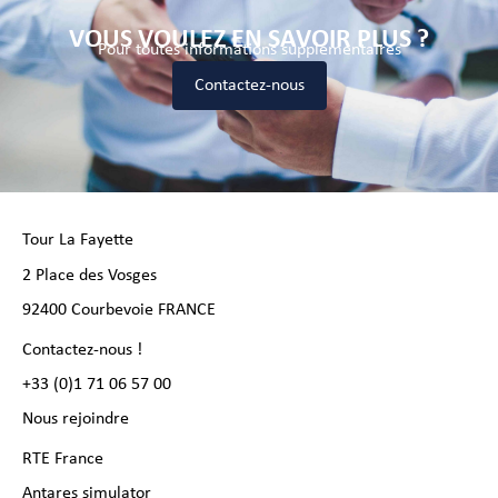
VOUS VOULEZ EN SAVOIR PLUS ?
Pour toutes informations supplémentaires
Contactez-nous
Tour La Fayette
2 Place des Vosges
92400 Courbevoie FRANCE
Contactez-nous !
+33 (0)1 71 06 57 00
Nous rejoindre
RTE France
Antares simulator